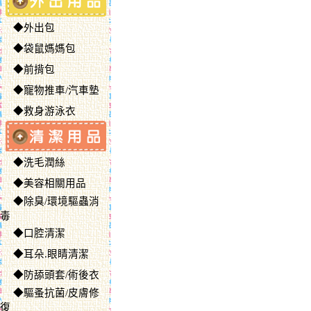
◆外出包
◆袋鼠媽媽包
◆前揹包
◆寵物推車/汽車墊
◆救身游泳衣
◆洗毛潤絲
◆美容相關用品
◆除臭/環境驅蟲消
毒
◆口腔清潔
◆耳朵.眼睛清潔
◆防舔頭套/術後衣
◆驅蚤抗菌/皮膚修
復