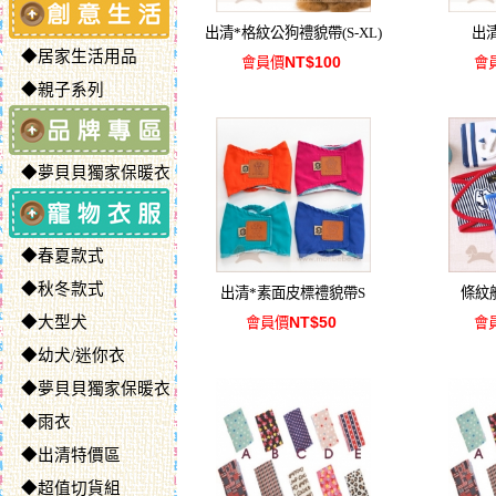
出清*格紋公狗禮貌帶(S-XL)
出
◆居家生活用品
NT$100
會員價
會
◆親子系列
◆夢貝貝獨家保暖衣
◆春夏款式
◆秋冬款式
出清*素面皮標禮貌帶S
條紋
◆大型犬
NT$50
會員價
會
◆幼犬/迷你衣
◆夢貝貝獨家保暖衣
◆雨衣
◆出清特價區
◆超值切貨組