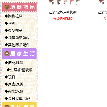
出清*公狗用禮貌帶S
出清*
◆胸揹拉繩
NT$50
會員價
會
◆項圈
◆造型帽子
◆領帶領結領巾
◆其他飾品配件
◆床窩/睡毯
>
◆生理褲/禮貌帶
◆玩具
◆尿盆/尿片
◆碗/飲水器
◆夏日涼墊/涼蓆