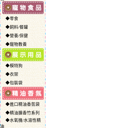
◆零食
◆飼料/餐罐
◆營養/保健
◆寵物教養
◆模特狗
◆衣架
◆包裝袋
◆進口精油香氛袋
◆精油擴香竹系列
◆水氧機/水溶性精
油